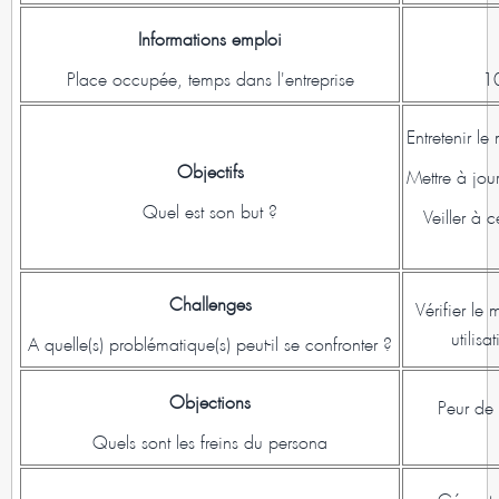
Informations emploi
Place occupée, temps dans l'entreprise
10
Entretenir le
Objectifs
Mettre à jour
Quel est son but ?
Veiller à 
Challenges
Vérifier le
utilis
A quelle(s) problématique(s) peut-il se confronter ?
Objections
Peur de 
Quels sont les freins du persona
Gérez to