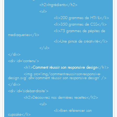
<h2>Ingrédients</h2>
<ul>
<li>200 grammes de HTML</li>
<li>350 grammes de CSS</li>
<li>75 grammes de pépites de
mediaqueries</li>
<li>Une pincé de créativité</li>
</ul>
</div>
<div id=’contenu’>
<h1>
Comment réussir son responsive design
</h1>
<img src=’img/comment-reussir-son-responsive-
design.svg’ alt=’comment réussir son responsive design’ />
</div>
<div id=’sidebar-droite’>
<h2>Découvrez nos dernières recettes</h2>
<ul>
<li>Bien référencer son
cupcake</li>