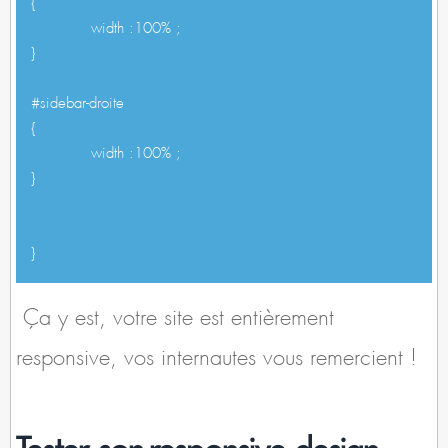
{
width :100% ;
}
#sidebar-droite
{
width :100% ;
}
}
Ça y est, votre site est entièrement
responsive, vos internautes vous remercient !