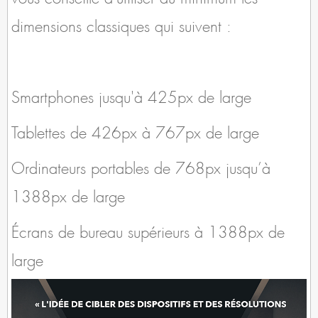
dimensions classiques qui suivent :
Smartphones jusqu'à 425px de large
Tablettes de 426px à 767px de large
Ordinateurs portables de 768px jusqu’à
1388px de large
Écrans de bureau supérieurs à 1388px de
large