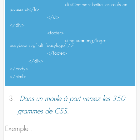
<li>Comment battre les œufs en
javascript</li>
</ul>
</div>
<footer>
<img src=’img/logo-
easybear.svg’ alt=’easylogo’ />
</footer>
</div>
</body>
</html>
Dans un moule à part versez les 350
grammes de CSS.
Exemple :