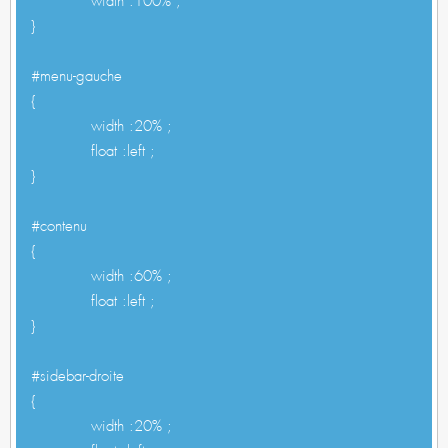
}
#menu-gauche
{
width :20% ;
float :left ;
}
#contenu
{
width :60% ;
float :left ;
}
#sidebar-droite
{
width :20% ;
float :left ;