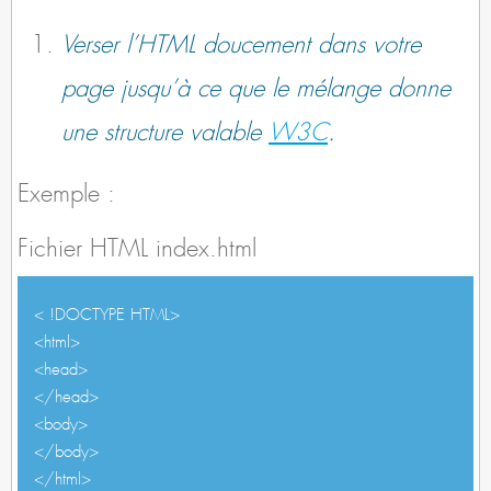
Verser l’HTML doucement dans votre
page jusqu’à ce que le mélange donne
une structure valable
W3C
.
Exemple :
Fichier HTML index.html
< !DOCTYPE HTML>
<html>
<head>
</head>
<body>
</body>
</html>