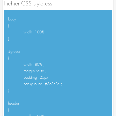
Fichier CSS style.css
body
{
width :100% ;
}
#global
{
width :80% ;
margin :auto ;
padding :25px ;
background :#3c3c3c ;
}
header
{
width :100% ;