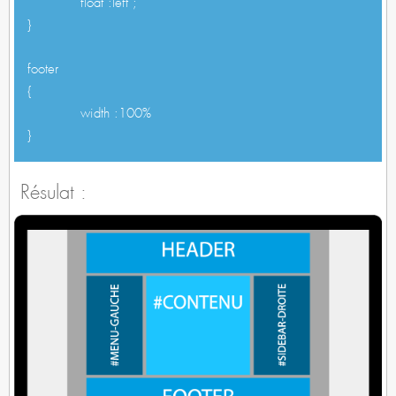
}
footer
{
width :100%
}
Résulat :