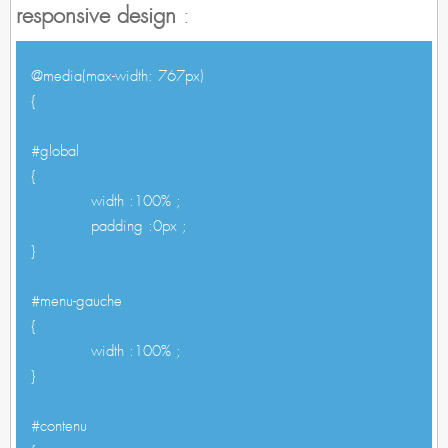
responsive design
:
@media(max-width: 767px)
{
#global
{
width :100% ;
padding :0px ;
}
#menu-gauche
{
width :100% ;
}
#contenu