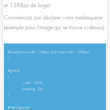
et 1388px de large)
Commencez par déclarer votre mediaquerie
(exemple pour l'image qui se trouve ci-dessus)
:
@media(min-width: 768px) and (max-width: 1388px)
{
#global
{
width :100% ;
padding :0px ;
}
#menu-gauche