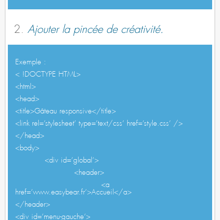
Ajouter la pincée de créativité.
Exemple :
< !DOCTYPE HTML>
<html>
<head>
<title>Gâteau responsive</title>
<link rel=’stylesheet’ type=’text/css’ href=’style.css’ />
</head>
<body>
<div id=’global’>
<header>
<a
href=’www.easybear.fr’>Accueil</a>
</header>
<div id=’menu-gauche’>