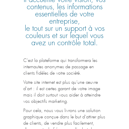
contenus, les informations
SUR INTERNET
essentielles de votre
entreprise,
le tout sur un support à vos
?
couleurs et sur lequel vous
avez un contrôle total.
VOS
C’est la plateforme qui transformera les
internautes anonymes de passage en
S
CONCURRENT
clients fidèles de votre société.
Votre site internet est plus qu’une œuvre
d’art : il est certes garant de votre image
VOUS
mais il doit surtout vous aider à atteindre
vos objectifs marketing.
Pour cela, nous vous livrons une solution
REMERCIENT !
graphique conçue dans le but d’attirer plus
de clients, de vendre plus facilement,
d’augmenter la fréquence d’achat de vos