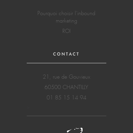
Pourquoi choisir l'inbound
marketing
ROI
CONTACT
21, rue de Gouvieux
60500 CHANTILLY
01 85 15 14 94
>