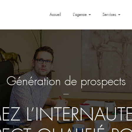
Accueil
L'agence
Services
Génération de prospects
---
EZ L’INTERNAU