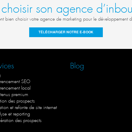
choisir son agence d’inbou
 bien choisir votre agence de marketing pour le développement de 
vices
Blog
g
rencement SEO
rencement local
enus premium
ion des prospects
ion et refonte de site internet
yse et reporting
ration des prospects