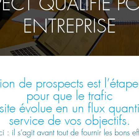
ECT QUALIFIÉ P
ENTREPRISE
ion de prospects est l’étape 
pour que le trafic
site évolue en un flux quant
service de vos objectifs.
 : il s’agit avant tout de fournir les bons ef