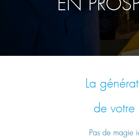
EN PROSP
La générat
de votre 
Pas de magie ici