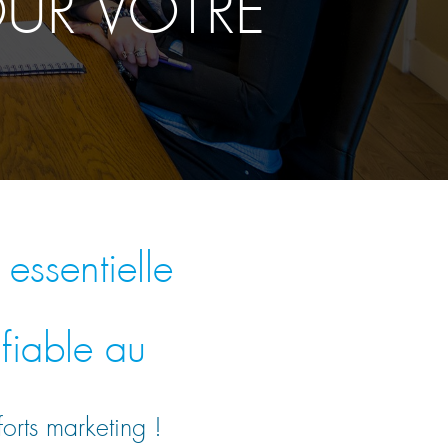
OUR VOTRE
essentielle
ifiable au
forts marketing !