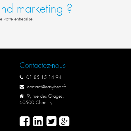
nd marketing ?
votre entreprise.
Contactez-nous
01 85 15 14 94
contact@easybear.fr
9, rue des Otages,
60500 Chantilly