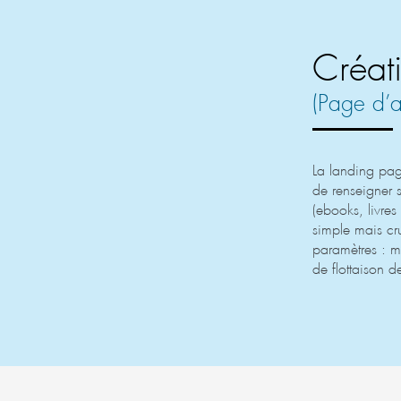
Créat
(Page d’a
La landing page 
de renseigner 
(ebooks, livres 
simple mais cr
paramètres : mo
de flottaison d