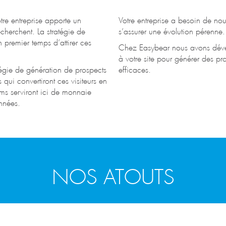
re entreprise apporte un
Votre entreprise a besoin de nou
cherchent. La stratégie de
s’assurer une évolution pérenne.
 premier temps d’attirer ces
Chez Easybear nous avons déve
.
à votre site pour générer des pro
égie de génération de prospects
efficaces.
 qui convertiront ces visiteurs en
ms serviront ici de monnaie
nnées.
NOS ATOUTS