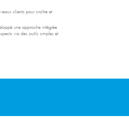
veaux clients pour croître et
loppé une approche intégrée
spects via des outils simples et