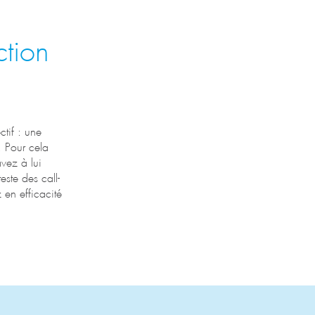
ction
ctif : une
. Pour cela
avez à lui
este des call-
 en efficacité