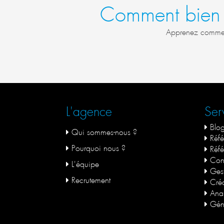
Comment bien 
Apprenez comment
L'agence
Ser
Blo
Qui sommes-nous ?
Réfé
Pourquoi nous ?
Réfé
Cont
L'équipe
Gest
Recrutement
Créat
Anal
Géné