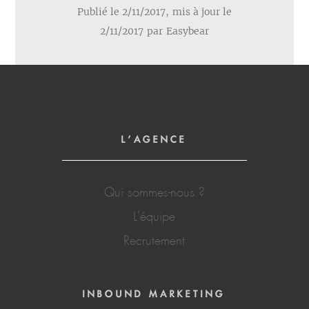
Publié le 2/11/2017,
mis à jour le
2/11/2017
par
Easybear
L'AGENCE
Qui sommes-nous ?
L'équipe
Recrutement
INBOUND MARKETING