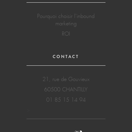
Pourquoi choisir l'inbound
marketing
ROI
CONTACT
21, rue de Gouvieux
60500 CHANTILLY
01 85 15 14 94
>